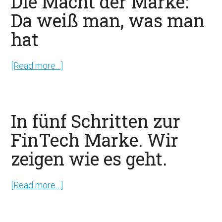
Die Macht der Marke:
Da weiß man, was man
hat
[Read more…]
about
Die
Macht
der
In fünf Schritten zur
Marke:
FinTech Marke. Wir
Da
zeigen wie es geht.
weiß
man,
was
[Read more…]
about
man
In
hat
fünf