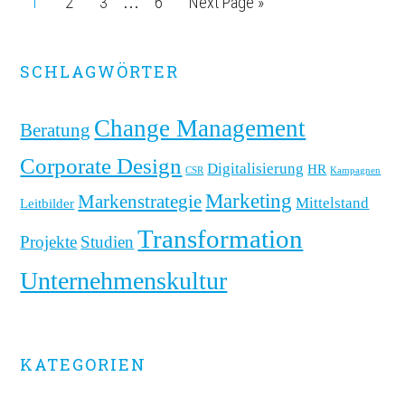
Page
1
Page
2
Page
3
Page
6
Next Page »
Anziehungskraft
…
Marken
von
Marken
Primary
SCHLAGWÖRTER
messen
Sidebar
und
Change Management
Beratung
gezielt
weiterentwickeln
Corporate Design
Digitalisierung
HR
CSR
Kampagnen
Marketing
Markenstrategie
Mittelstand
Leitbilder
Transformation
Projekte
Studien
Unternehmenskultur
KATEGORIEN