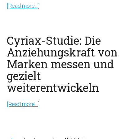
[Read more…]
about
Cyriax-
Studie:
Wo
Cyriax-Studie: Die
Fielmann
Anziehungskraft von
die
Marken messen und
Deutsche
Bank
gezielt
schlägt.
weiterentwickeln
Revolutionäres
Marktforschungsinstrument
[Read more…]
about
vergleicht
Cyriax-
die
Studie:
Anziehungskraft
Die
von