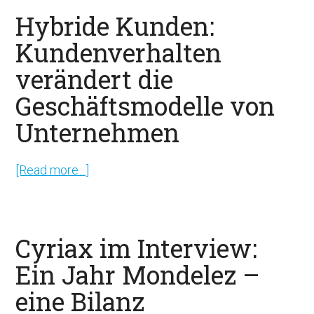
Schritten
Hybride Kunden:
zur
Kundenverhalten
FinTech
verändert die
Marke.
Wir
Geschäftsmodelle von
zeigen
Unternehmen
wie
es
[Read more…]
about
geht.
Hybride
Kunden:
Kundenverhalten
Cyriax im Interview:
verändert
Ein Jahr Mondelez –
die
eine Bilanz
Geschäftsmodelle
von