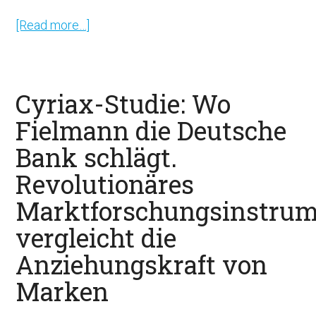
Unternehmen
[Read more…]
about
Cyriax
im
Interview:
Cyriax-Studie: Wo
Ein
Fielmann die Deutsche
Jahr
Bank schlägt.
Mondelez
–
Revolutionäres
eine
Marktforschungsinstru
Bilanz
vergleicht die
Anziehungskraft von
Marken