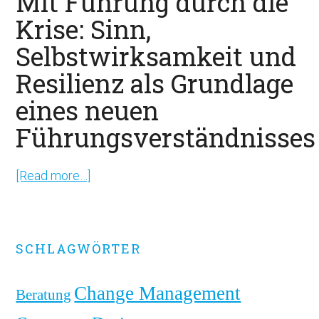
Mit Führung durch die
Krise: Sinn,
Selbstwirksamkeit und
Resilienz als Grundlage
eines neuen
Führungsverständnisses
[Read more…]
about
Mit
Führung
durch
Primary
SCHLAGWÖRTER
die
Sidebar
Krise:
Change Management
Beratung
Sinn,