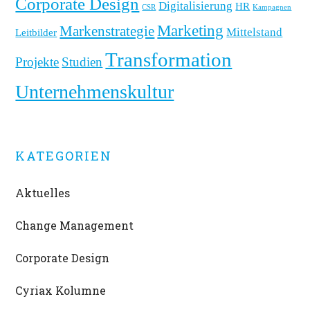
Selbstwirksamkeit
Corporate Design
Digitalisierung
HR
CSR
Kampagnen
und
Marketing
Markenstrategie
Mittelstand
Leitbilder
Resilienz
Transformation
als
Projekte
Studien
Grundlage
Unternehmenskultur
eines
neuen
Führungsverständnisses
KATEGORIEN
Aktuelles
Change Management
Corporate Design
Cyriax Kolumne