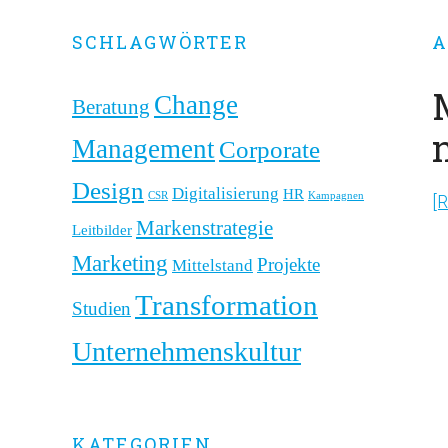
Primary
SCHLAGWÖRTER
A
Sidebar
Change
Beratung
Management
Corporate
Design
Digitalisierung
HR
CSR
Kampagnen
[
Markenstrategie
Leitbilder
Marketing
Projekte
Mittelstand
Transformation
Studien
Unternehmenskultur
KATEGORIEN