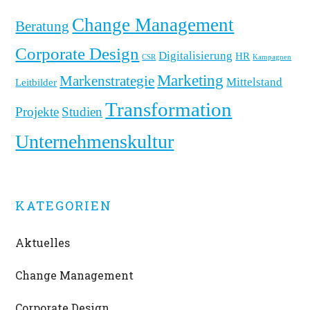
Sidebar
durch
Change Management
Beratung
Verantwortung
Corporate Design
Digitalisierung
HR
CSR
Kampagnen
Marketing
Markenstrategie
Mittelstand
Leitbilder
Transformation
Projekte
Studien
Unternehmenskultur
KATEGORIEN
Aktuelles
Change Management
Corporate Design