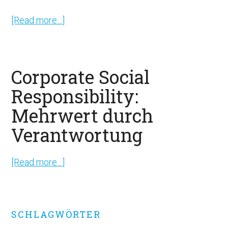
dem
[Read more…]
about
Purpose
Corporate
Social
Responsibility
Corporate Social
im
Responsibility:
Bankbetrieb:
Mehrwert durch
Trend,
Gegentrend
Verantwortung
und
Gummiwort
[Read more…]
about
Corporate
Social
Responsibility:
Primary
SCHLAGWÖRTER
Mehrwert