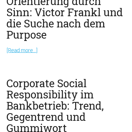
Orientierung durch
Sinn: Victor Frankl und
die Suche nach dem
Purpose
[Read more…]
about
Orientierung
durch
Sinn:
Corporate Social
Victor
Responsibility im
Frankl
Bankbetrieb: Trend,
und
die
Gegentrend und
Suche
Gummiwort
nach