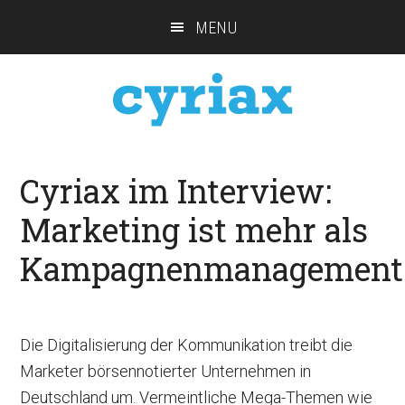
Skip
Main
Skip
Skip
Skip
MENU
links
navigation
to
to
to
content
primary
footer
sidebar
Cyriax im Interview:
Marketing ist mehr als
Kampagnenmanagement
Die Digitalisierung der Kommunikation treibt die
Marketer börsennotierter Unternehmen in
Deutschland um. Vermeintliche Mega-Themen wie