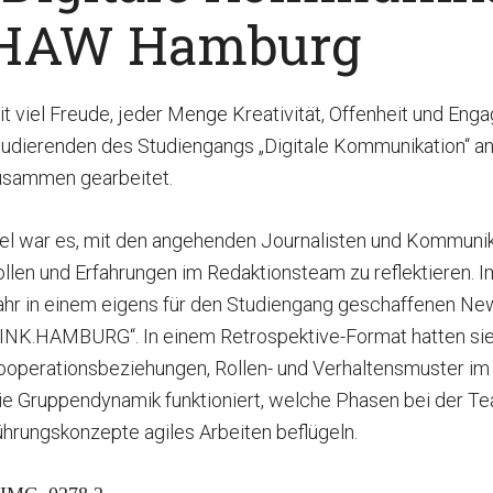
HAW Hamburg
t viel Freude, jeder Menge Kreativität, Offenheit und En
tudierenden des Studiengangs „Digitale Kommunikation“ 
usammen gearbeitet.
iel war es, mit den angehenden Journalisten und Kommun
llen und Erfahrungen im Redaktionsteam zu reflektieren. 
ahr in einem eigens für den Studiengang geschaffenen N
INK.HAMBURG“. In einem Retrospektive-Format hatten sie d
ooperationsbeziehungen, Rollen- und Verhaltensmuster im 
ie Gruppendynamik funktioniert, welche Phasen bei der Te
hrungskonzepte agiles Arbeiten beflügeln.