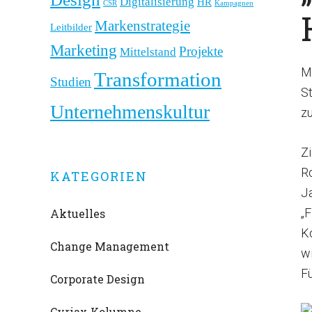
Digitalisierung
HR
CSR
Kampagnen
Markenstrategie
Leitbilder
Marketing
Projekte
Mittelstand
Mi
Transformation
Studien
S
Unternehmenskultur
z
Z
Ro
KATEGORIEN
J
„F
Aktuelles
K
Change Management
w
Fü
Corporate Design
Cyriax Kolumne