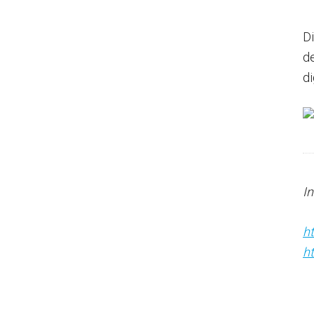
D
de
di
I
h
h