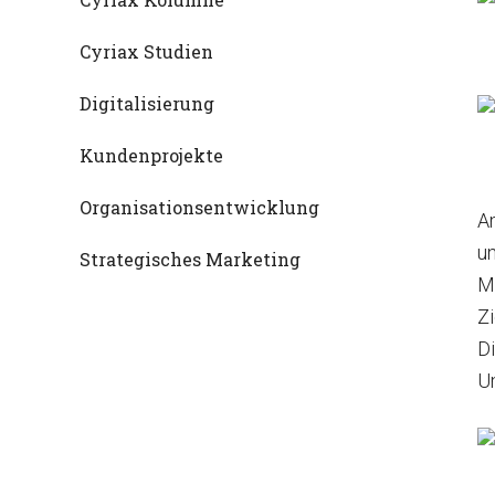
Cyriax Studien
Digitalisierung
Kundenprojekte
Organisationsentwicklung
A
un
Strategisches Marketing
Mö
Zi
D
U