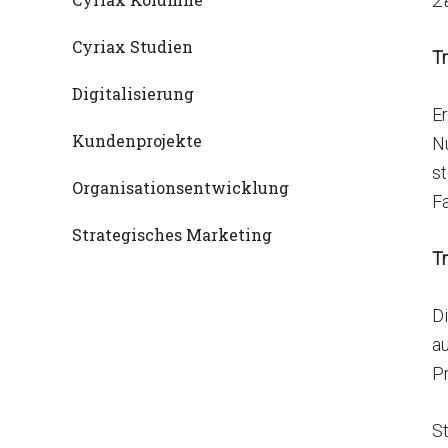
Z
Cyriax Studien
T
Digitalisierung
Er
Kundenprojekte
Nu
st
Organisationsentwicklung
Fa
Strategisches Marketing
T
D
au
P
St