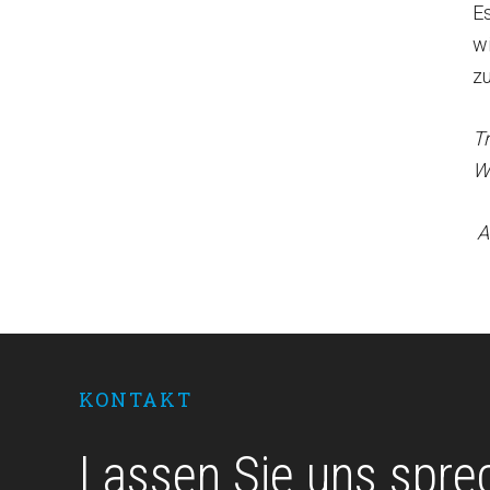
Es
w
zu
Tr
W
Au
Footer
KONTAKT
Lassen Sie uns spre