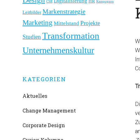
Digitalisierung
HR
CSR
Kampagnen
Markenstrategie
Leitbilder
Marketing
Projekte
Mittelstand
Transformation
Studien
We
Unternehmenskultur
W
In
Co
KATEGORIEN
T
Aktuelles
Di
Change Management
ve
Z
Corporate Design
an
Cyriax Kolumne